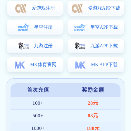
2026-05-22 02:40
52 次阅读
阿尔瓦雷斯经纪人坚决否认转会巴萨传闻
称完全是谣言
近日，阿尔瓦雷斯的经纪人针对媒体关于其转会巴萨
的传闻作出了坚决否认，称这些报道完全是谣言。这
一声明引发了足球界的广泛关注。阿尔瓦雷斯作为一
名备受瞩目的球员，其未来去向一直备受球迷和媒体
的热议。然而，随着经纪人的否认，这一话题似乎暂
时告一段落。本文将从四个方面对此事件进行深入分
析，包括阿尔瓦雷斯的当前状态、转会市场背景、经