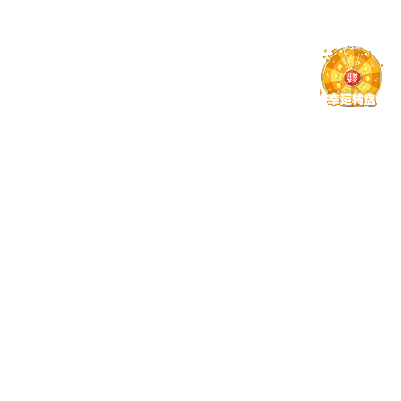
对年轻才俊有着强烈吸引力。因此，当媒体开始炒作
关于阿尔瓦雷斯加盟巴萨的消息时，不免引发各方讨
论。但实际情况却并非如此简单。
如今，各大俱乐部在签约前往往需要进行详细评估，
包括球员状态、合同年限及经济因素等。因此，即使
有初步接触，也未必意味着即将达成交易。当经纪人
明确表示这是谣言时，其实是在提醒大家不要轻易相
信表面的信息，而应关注真实情况。
3、经纪人的角色与责任
经纪人在职业足球中扮演着至关重要的角色，他们不
仅负责处理合同事务，还需维护球员形象和职业生涯
规划。在面对转会传闻时，经纪人的态度能够直接影
响公众对球员及其职业发展的看法。