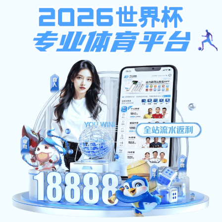
立即注册
欧宝app下载官网
官网
· 权威体育数据平台
欧宝APP下载官网 OFFICIAL WEBSITE
自2022年创立以来，
欧宝app下载官网
致力于为用户
提供包括NBA、英超、欧洲杯、LPL在内的热门赛事直
播与数据服务，广受用户信赖。
立即下载欧宝app下载官网APP