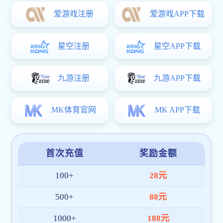
2026-05-31 13:13
61 次阅读
阿尔瓦雷斯成为巴萨引援目标马竞坚决不
愿出售
近期，阿尔瓦雷斯成为巴萨的引援目标，这一消息引
起了广泛关注。阿尔瓦雷斯在马德里竞技的出色表
现，使得他成为了多家豪门俱乐部的追逐对象。而巴
萨在经历了财政危机后，急需补强阵容，以提升整体
竞争力。然而，马竞方面对此并不买账，坚决表示不
会出售这位潜力巨大的年轻球员。本文将从四个方面
详细分析这一事件，包括阿尔瓦雷斯的个人实力与潜