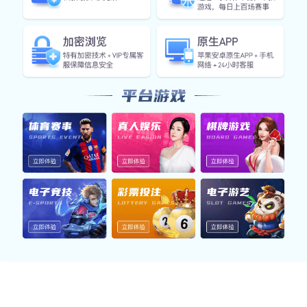
他的职业生涯才刚刚开始，因此被认为有着无限的发
展潜力。许多人相信，如果能够加盟像巴萨这样的豪
门，他将有更大的舞台施展自己的才能，并可能迎来
职业生涯的新高峰。
2、巴萨当前需求与挑战
随着新赛季的临近，巴萨面临着不小的挑战。球队在
上个赛季表现起伏不定，需要通过补强阵容来提高竞
争力。在前锋线上，引入一名具有威胁性的攻击手显
然是他们亟需解决的问题，而阿尔瓦雷斯恰好符合这
个标准。
不过，由于巴萨近年来受到财政危机影响，其引援预
算受到限制，这使得他们不得不更加谨慎地选择目
标。同时，加上球队内部一些老将状态下滑，新鲜血