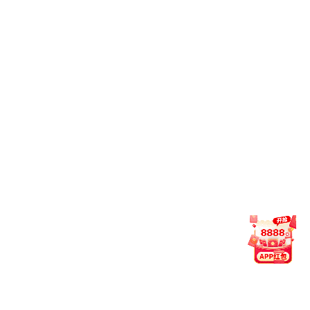
楚地认识到阿尔瓦雷斯的重要性。在未来几个赛季
中，该队希望依靠这些年轻球员建立一支更具竞争力
和凝聚力的新阵容。因此，即便面对来自其他豪门俱
乐部强烈兴趣，他们也没有动摇出售意向。
此外，从商业角度来看，如果能够留住如阿尔瓦雷斯
这样的明星球员，无疑可以提升球队品牌价值，对外
吸引更多赞助商及合作伙伴，也有助于俱乐部长远发
展。因此，他们宁愿冒险保持现有阵容，而不是轻易
放走核心球员。
4、转会传闻对双方未来影响
Barsa与马竞之间关于阿尔瓦雷斯转会传闻所带来的
影响，不仅仅限于两家俱乐部本身，也将在整个西甲
联赛乃至欧洲足坛产生波及。如果最终交易未能达