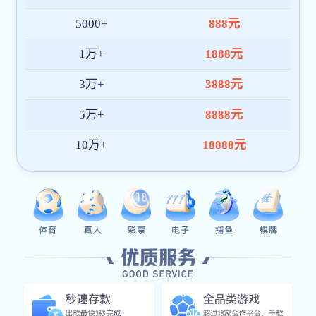
们如何能够走出困境，重回胜利轨道。
1、球队状态分析
勇士队近期的状态堪忧，连续几场比赛中，他们显得
力不从心，防守松散，进攻效率低下。这种状态不仅
影响了比赛结果，也影响了球员们的心理状态。在面
对强敌时，勇士队常常无法发挥出应有的水平，对手
轻易找到了他们防守上的漏洞。
在最近的一场比赛中，勇士队与火箭队交锋，虽然最
终取得了胜利，但整个过程却并不顺利。他们在第三
节曾一度落后，这种情况体现出了球队在关键时刻缺
乏稳定性的问题。此外，在面对其他强队时，勇士队
经常出现被逆转的情况，这对球队士气造成了极大的
打击。